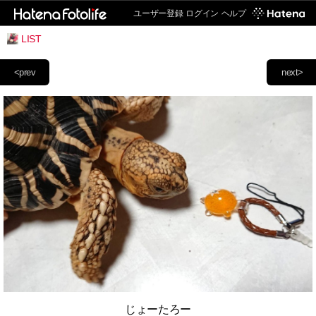
ユーザー登録
ログイン
ヘルプ
LIST
<prev
next>
じょーたろー