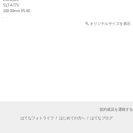
SLT-A77V
160.00mm f/5.60
オリジナルサイズを表示
規約違反を通報する
はてなフォトライフ
/
はじめての方へ
/
はてなブログ