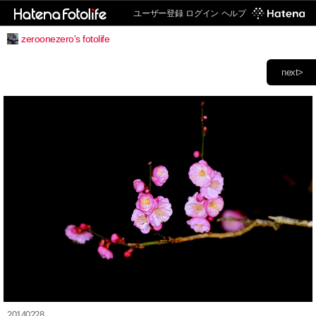
ユーザー登録
ログイン
ヘルプ
zeroonezero's fotolife
next>
20140228