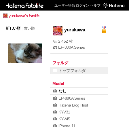
ユーザー登録
ログイン
ヘルプ
yurukawa's fotolife
新しい順
|
古い順
yurukawa
2,452 枚
EP-880A Series
フォルダ
トップフォルダ
Model
なし
EP-880A Series
Hatena Blog Illust
KYV31
KYV45
iPhone 11