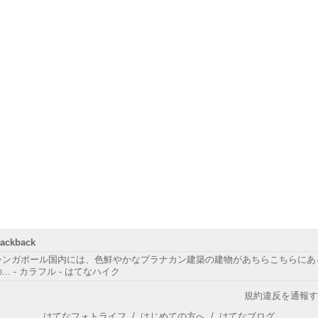
rackback
シンガポール国内には、色鮮やかなプラナカン建築の建物があちらこちらにあ
... - カラフル - はてなハイク
規約違反を通報す
はてなフォトライフ
/
はじめての方へ
/
はてなブログ