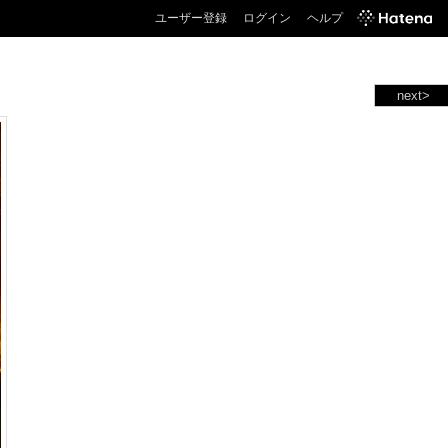
ユーザー登録
ログイン
ヘルプ
next>