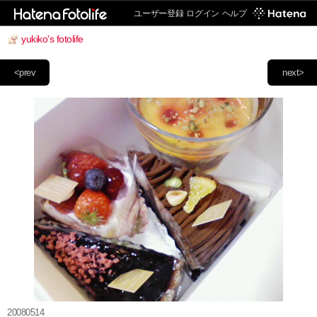
ユーザー登録
ログイン
ヘルプ
yukiko's fotolife
<prev
next>
20080514