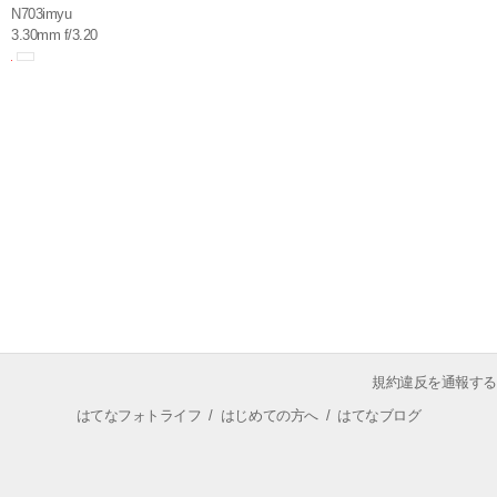
N703imyu
3.30mm f/3.20
規約違反を通報する
はてなフォトライフ
/
はじめての方へ
/
はてなブログ