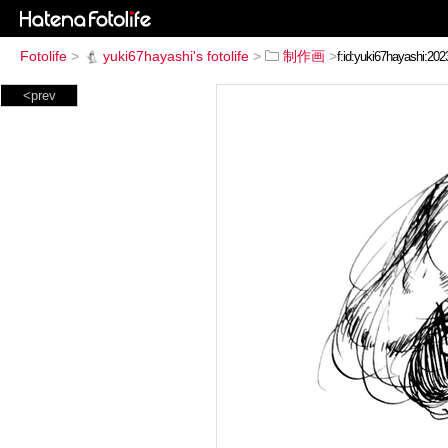
Fotolife
>
yuki67hayashi's fotolife
>
制作画
>
<prev