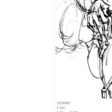
20230607
F-51C