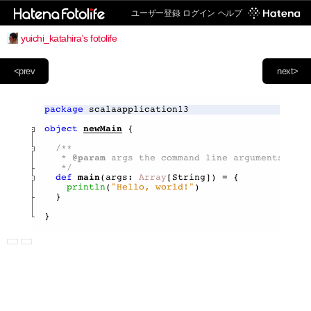
ユーザー登録
ログイン
ヘルプ
yuichi_katahira's fotolife
<prev
next>