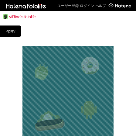
ユーザー登録
ログイン
ヘルプ
ytRino's fotolife
<prev