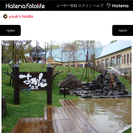
ユーザー登録
ログイン
ヘルプ
youik's fotolife
<prev
next>