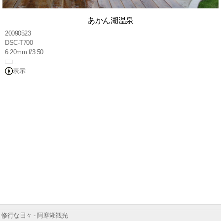
あかん湖温泉
20090523
DSC-T700
6.20mm f/3.50
表示
修行な日々 - 阿寒湖観光