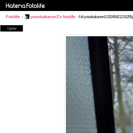
Fotolife
>
yosiokakanon3's fotolife
>
<prev