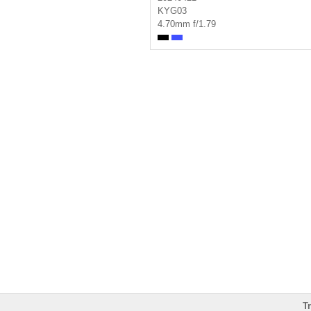
KYG03
4.70mm f/1.79
T