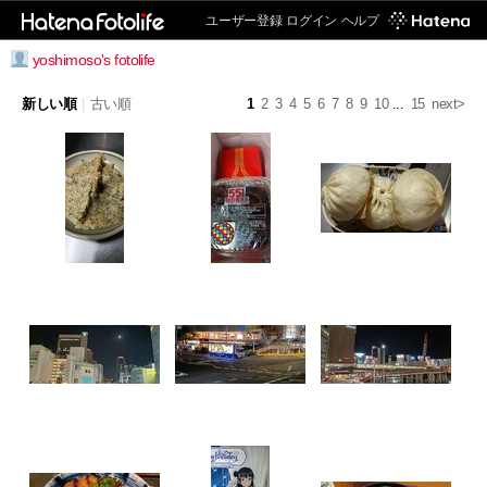
ユーザー登録
ログイン
ヘルプ
yoshimoso's fotolife
新しい順
|
古い順
1
2
3
4
5
6
7
8
9
10
...
15
next>