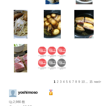
1
2
3
4
5
6
7
8
9
10
...
15
next>
yoshimoso
2,980 枚