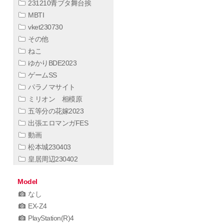
231210青ブタ舞台挨
MBTI
vket230730
その他
ねこ
ゆかりBDE2023
ゲームSS
パラノマサイト
ミリオン 相模原
五等分の花嫁2023
出張エロマンガFES
動画
松本城230403
皇居周辺230402
Model
なし
EX-Z4
PlayStation(R)4