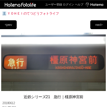
ユーザー登録
ログイン
ヘルプ
ＹＯＨＥＩのてつどうフォトライフ
<prev
next>
近鉄シリーズ21 急行｜橿原神宮前
20180612