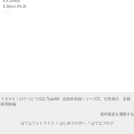
EX-ZR400
8.30mm f/4.20
ＹＯＨＥＩのてつどう日記 TypeAB - 近鉄奈良線シリーズ21 行先表示 京都
線系統編
規約違反を通報する
はてなフォトライフ
/
はじめての方へ
/
はてなブログ