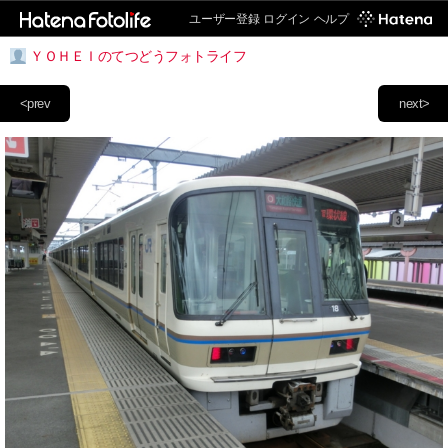
ユーザー登録
ログイン
ヘルプ
ＹＯＨＥＩのてつどうフォトライフ
<prev
next>