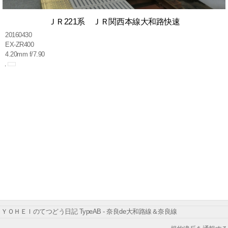
ＪＲ221系 ＪＲ関西本線大和路快速
20160430
EX-ZR400
4.20mm f/7.90
ＹＯＨＥＩのてつどう日記 TypeAB - 奈良de大和路線＆奈良線