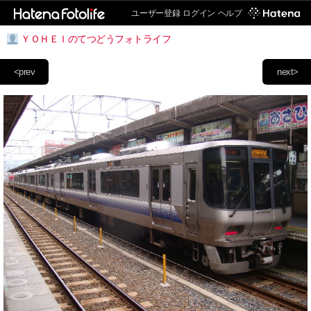
ユーザー登録
ログイン
ヘルプ
ＹＯＨＥＩのてつどうフォトライフ
<prev
next>