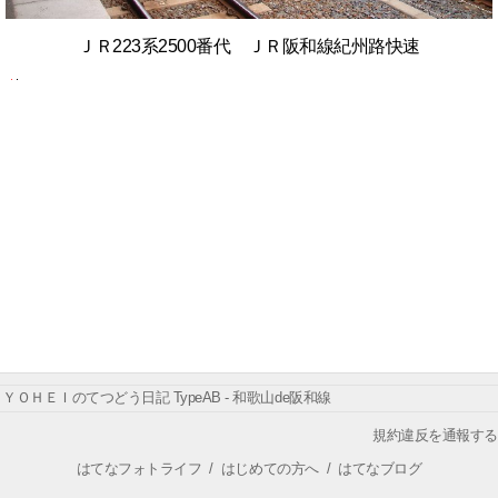
ＪＲ223系2500番代 ＪＲ阪和線紀州路快速
ＹＯＨＥＩのてつどう日記 TypeAB - 和歌山de阪和線
規約違反を通報する
はてなフォトライフ
/
はじめての方へ
/
はてなブログ