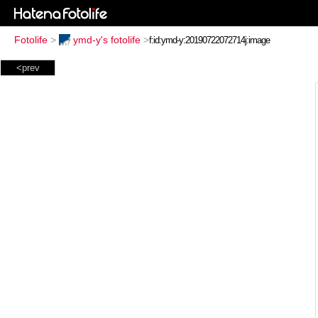
Fotolife
>
ymd-y's fotolife
>
<prev