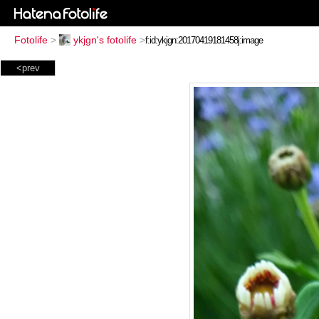
Fotolife
>
ykjgn's fotolife
>
<prev