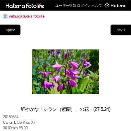
ユーザー登録
ログイン
ヘルプ
yatsugatake's fotolife
<prev
next>
鮮やかな「シラン（紫蘭）」の花・(27.5.24)
20150524
Canon EOS Kiss X7
30.00mm f/8.00