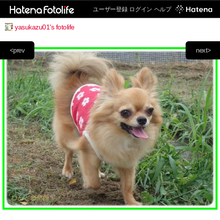
ユーザー登録
ログイン
ヘルプ
yasukazu01's fotolife
<prev
next>