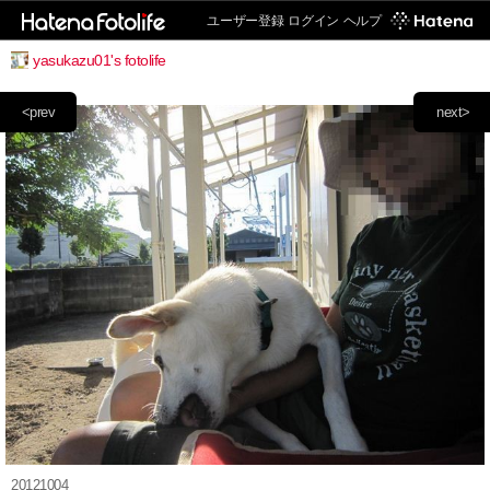
ユーザー登録
ログイン
ヘルプ
yasukazu01's fotolife
<prev
next>
20121004