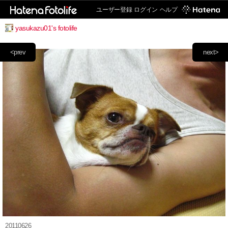
ユーザー登録
ログイン
ヘルプ
yasukazu01's fotolife
<prev
next>
20110626