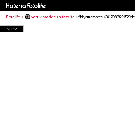
Fotolife
>
yarukimedesu's fotolife
>
<prev