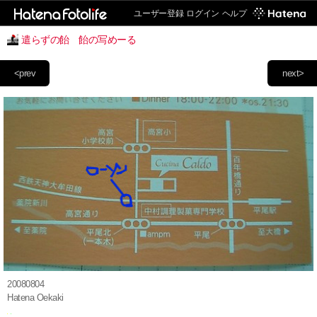
ユーザー登録
ログイン
ヘルプ
遣らずの飴 飴の写めーる
<prev
next>
20080804
Hatena Oekaki