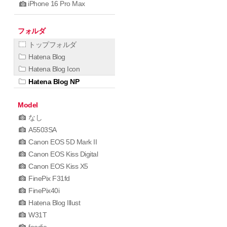
iPhone 16 Pro Max
フォルダ
トップフォルダ
Hatena Blog
Hatena Blog Icon
Hatena Blog NP
Model
なし
A5503SA
Canon EOS 5D Mark II
Canon EOS Kiss Digital
Canon EOS Kiss X5
FinePix F31fd
FinePix40i
Hatena Blog Illust
W31T
foodie