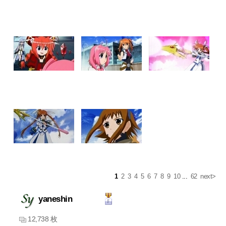
1
2
3
4
5
6
7
8
9
10
...
62
next>
yaneshin
12,738 枚