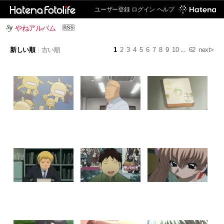
ユーザー登録
ログイン
ヘルプ
やねアルバム
新しい順
|
古い順
1
2
3
4
5
6
7
8
9
10
...
62
next>