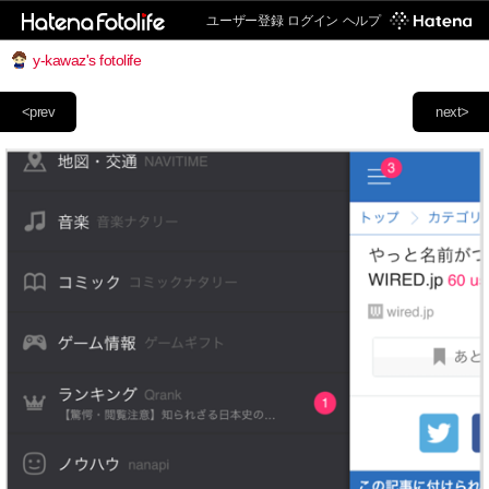
ユーザー登録
ログイン
ヘルプ
y-kawaz's fotolife
<prev
next>