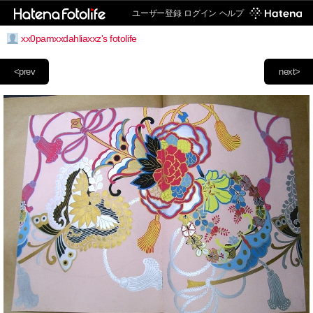
ユーザー登録
ログイン
ヘルプ
xx0pamxxdahliaxxz's fotolife
<prev
next>