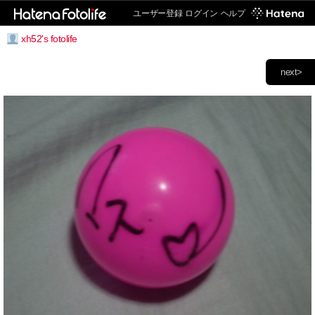
ユーザー登録
ログイン
ヘルプ
xh52's fotolife
next>