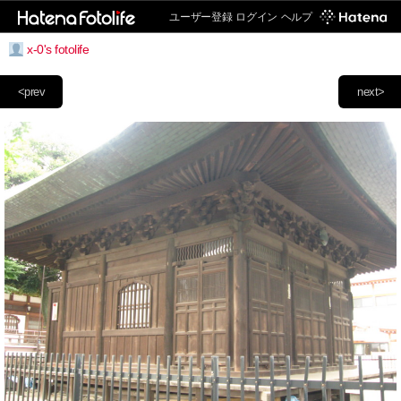
ユーザー登録
ログイン
ヘルプ
x-0's fotolife
<prev
next>