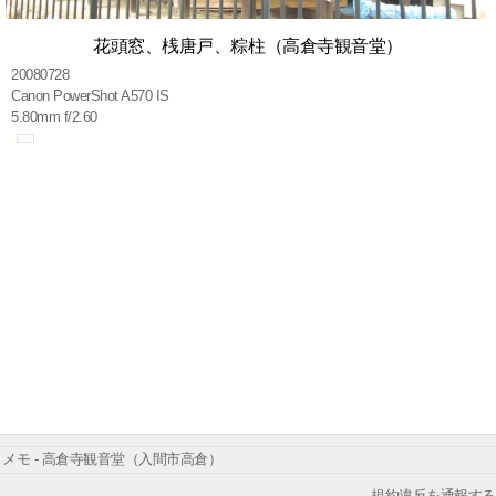
花頭窓、桟唐戸、粽柱（高倉寺観音堂）
20080728
Canon PowerShot A570 IS
5.80mm f/2.60
メモ - 高倉寺観音堂（入間市高倉）
規約違反を通報する