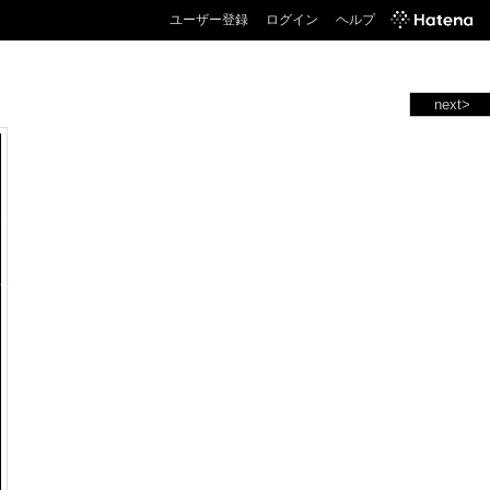
ユーザー登録
ログイン
ヘルプ
next>