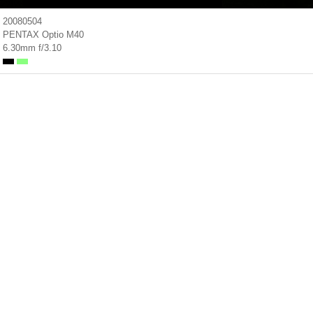
20080504
PENTAX Optio M40
6.30mm f/3.10