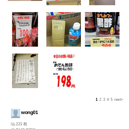
1
2
3
4
5
next>
wong01
221 枚