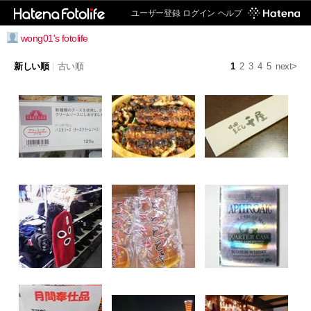
ユーザー登録
ログイン
ヘルプ
wong01's fotolife
新しい順
|
古い順
1
2
3
4
5
next>