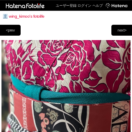
ユーザー登録
ログイン
ヘルプ
wing_kimoo's fotolife
<prev
next>