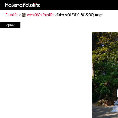
Fotolife
>
west06's fotolife
>
<prev