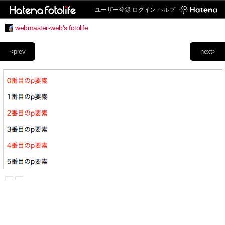
ユーザー登録
ログイン
ヘルプ
webmaster-web's fotolife
<prev
next>