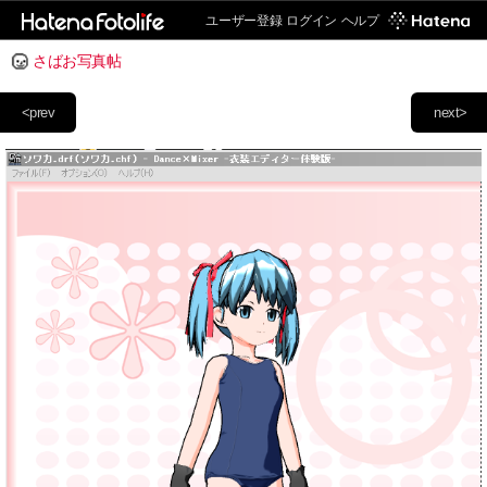
ユーザー登録
ログイン
ヘルプ
さばお写真帖
<prev
next>