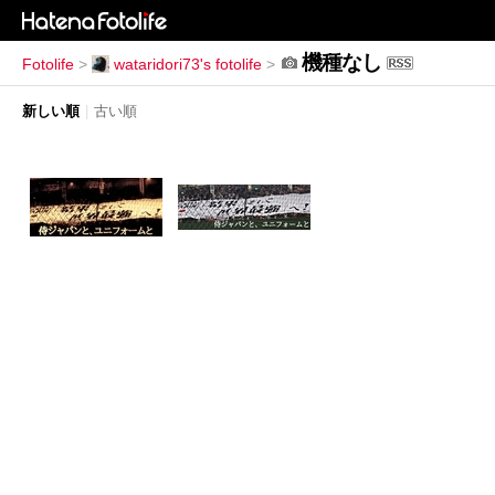
機種なし
Fotolife
>
wataridori73's fotolife
>
新しい順
|
古い順