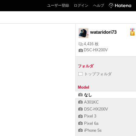
ユーザー登録
ログイン
ヘルプ
wataridori73
4,416 枚
DSC-HX200V
フォルダ
トップフォルダ
Model
なし
A301KC
DSC-HX200V
Pixel 3
Pixel 6a
iPhone 5s