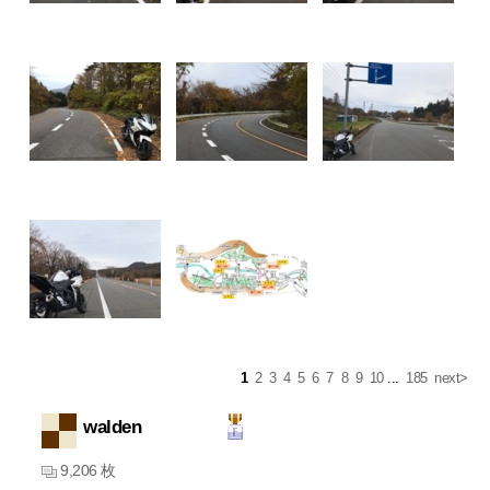
1
2
3
4
5
6
7
8
9
10
...
185
next>
walden
9,206 枚