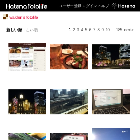
ユーザー登録
ログイン
ヘルプ
walden's fotolife
新しい順
|
古い順
1
2
3
4
5
6
7
8
9
10
...
185
next>