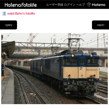
ユーザー登録
ログイン
ヘルプ
wald-Bahn's fotolife
<prev
next>