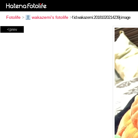
Fotolife
>
wakazemi's fotolife
>
<prev