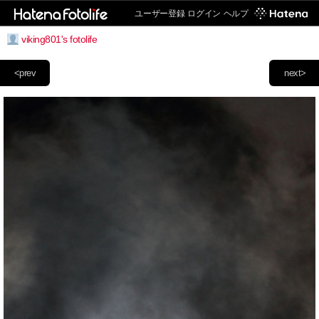
ユーザー登録
ログイン
ヘルプ
viking801's fotolife
<prev
next>