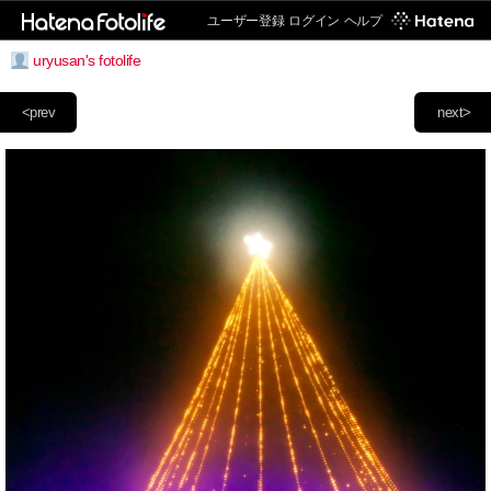
ユーザー登録
ログイン
ヘルプ
uryusan's fotolife
<prev
next>