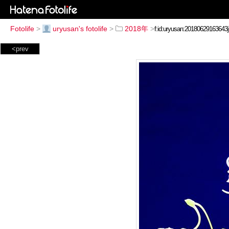
Fotolife
>
uryusan's fotolife
>
2018年
>
<prev