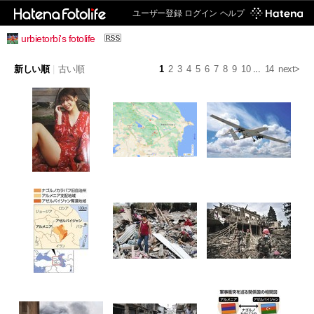
ユーザー登録
ログイン
ヘルプ
urbietorbi's fotolife
新しい順
|
古い順
1
2
3
4
5
6
7
8
9
10
...
14
next>