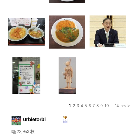
1
2
3
4
5
6
7
8
9
10
...
14
next>
urbietorbi
22,953 枚