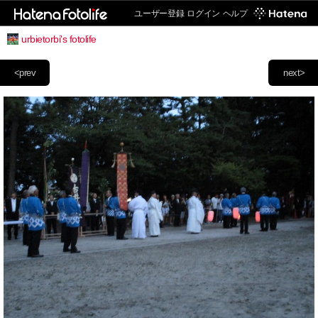
ユーザー登録
ログイン
ヘルプ
urbietorbi's fotolife
<prev
next>