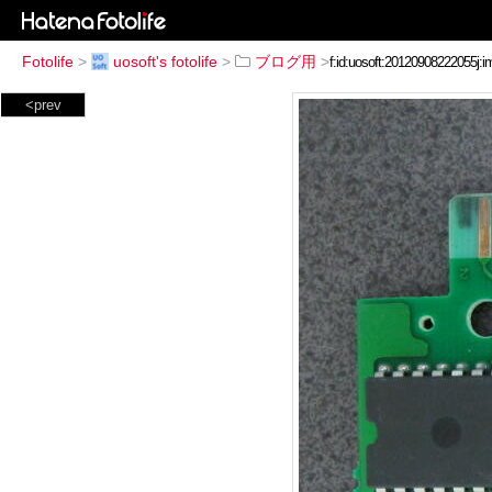
Fotolife
>
uosoft's fotolife
>
ブログ用
>
<prev