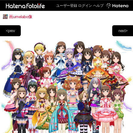
ユーザー登録
ログイン
ヘルプ
画umelabo像
<prev
next>