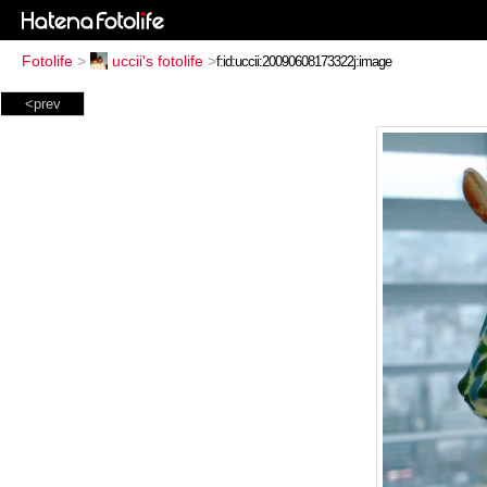
Fotolife
>
uccii's fotolife
>
<prev