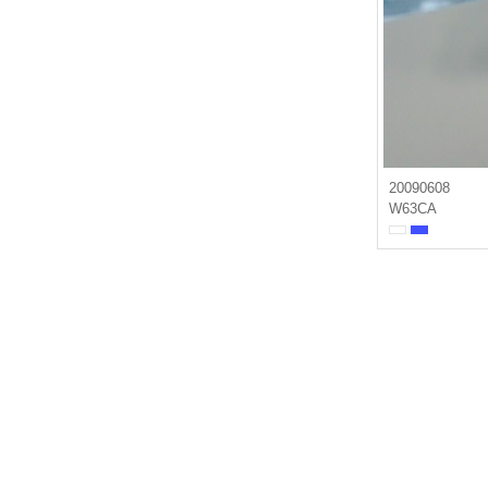
20090608
W63CA