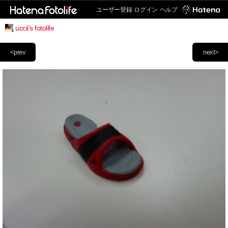
ユーザー登録
ログイン
ヘルプ
uccii's fotolife
<prev
next>