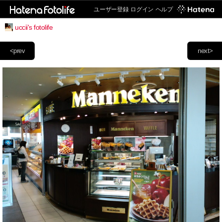
ユーザー登録
ログイン
ヘルプ
uccii's fotolife
<prev
next>