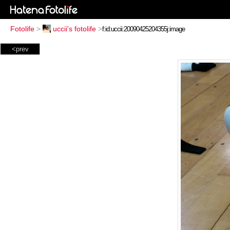
Fotolife
>
uccii's fotolife
>
<prev