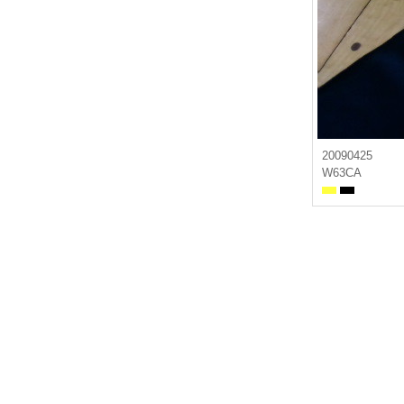
20090425
W63CA