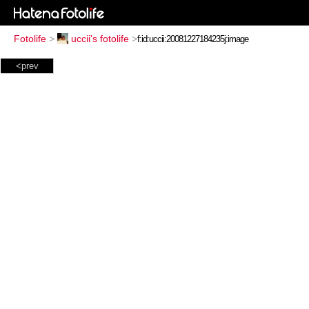
Fotolife
>
uccii's fotolife
>
<prev