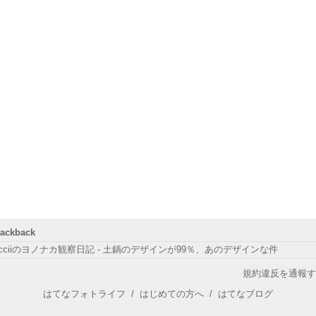
rackback
ucciiのヨノナカ観察日記 - 土鍋のデザインが99％、あのデザインな件
規約違反を通報す
はてなフォトライフ
/
はじめての方へ
/
はてなブログ